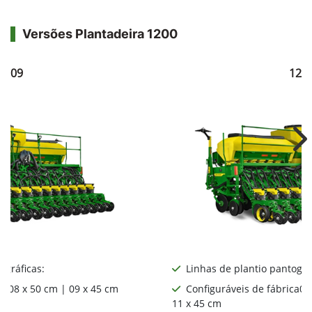
Versões Plantadeira 1200
1209
121
Ne
ográficas:
Linhas de plantio pantográ
ca08 x 50 cm | 09 x 45 cm
Configuráveis de fábrica06
11 x 45 cm
: