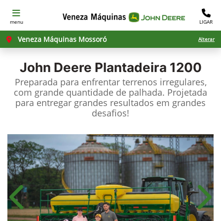
menu
LIGAR
Veneza Máquinas Mossoró
Alterar
John Deere
Plantadeira 1200
Preparada para enfrentar terrenos irregulares,
com grande quantidade de palhada. Projetada
para entregar grandes resultados em grandes
desafios!​
Anterior
Próx