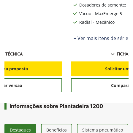
Dosadores de semente:
Vácuo - MaxEmerge 5
Radial - Mecânico
ie
+ Ver mais itens de série
HA TÉCNICA
FICHA T
r uma proposta
Solicitar uma
rar versão
Comparar 
Informações sobre Plantadeira 1200
Destaques
Benefícios
Sistema pneumático