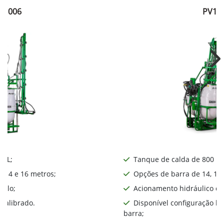
V1006
PV10
Ne
0 L;
Tanque de calda de 800 L;
, 14 e 16 metros;
Opções de barra de 14, 16,
iplo;
Acionamento hidráulico da
calibrado.
Disponível configuração l
barra;