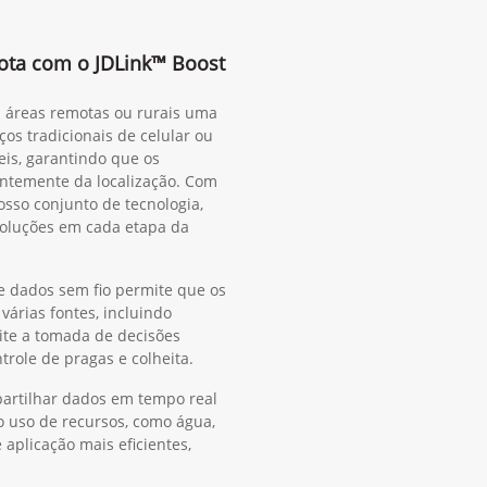
rota com o JDLink™ Boost
m áreas remotas ou rurais uma
ços tradicionais de celular ou
eis, garantindo que os
ntemente da localização. Com
sso conjunto de tecnologia,
oluções em cada etapa da
e dados sem fio permite que os
árias fontes, incluindo
ite a tomada de decisões
ntrole de pragas e colheita.
rtilhar dados em tempo real
o uso de recursos, como água,
e aplicação mais eficientes,