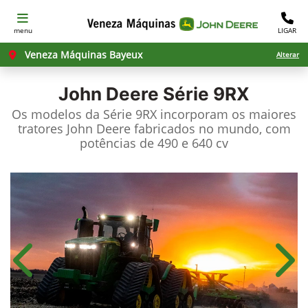
menu
LIGAR
Veneza Máquinas Bayeux
Alterar
John Deere
Série 9RX
Os modelos da Série 9RX incorporam os maiores
tratores John Deere fabricados no mundo, com
potências de 490 e 640 cv
Anterior
Próx