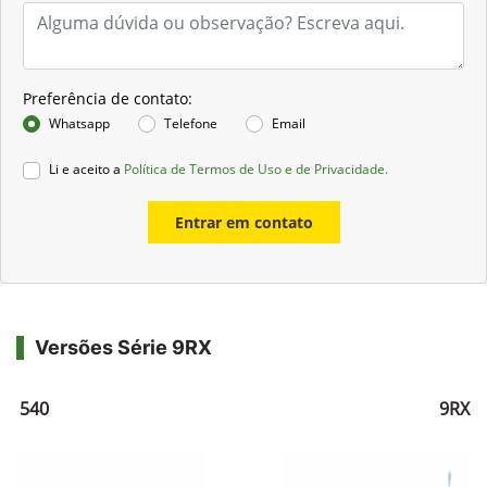
Preferência de contato:
Whatsapp
Telefone
Email
Li e aceito a
Política de Termos de Uso e de Privacidade.
Entrar em contato
Versões Série 9RX
RX 540
9RX 5