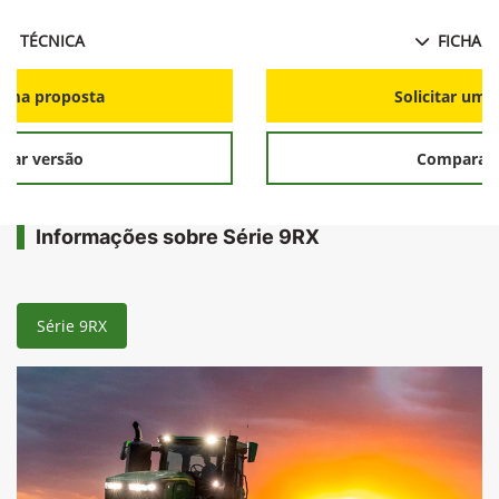
HA TÉCNICA
FICHA T
r uma proposta
Solicitar uma
rar versão
Comparar 
Informações sobre Série 9RX
Série 9RX