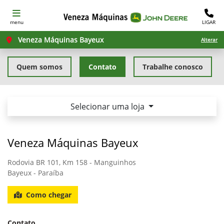
menu
LIGAR
Veneza Máquinas Bayeux
Alterar
Quem somos
Contato
Trabalhe conosco
Selecionar uma loja
Veneza Máquinas Bayeux
Rodovia BR 101, Km 158 - Manguinhos
Bayeux - Paraíba
Como chegar
Contato