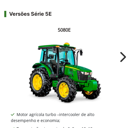
Versões Série 5E
5080E
Ne
Motor agrícola turbo –intercooler de alto
desempenho e economia;