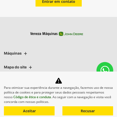
Entrar em contato
Máquinas
Mapa do site
Para otimizar sua experiência durante a navegação, fazemos uso de nossa
política de cookies e para proteger seus dados pessoais respeitamos
nosso
Código de ética e conduta
. Ao seguir com a navegação e visita você
concorda com nossas políticas.
Aceitar
Recusar
Desenvolvido pela DEALERSPACE ® Direitos Reservados.