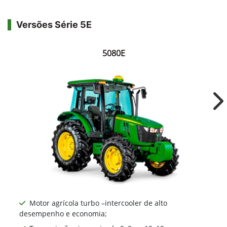
Versões Série 5E
5080E
Ne
Motor agrícola turbo –intercooler de alto
desempenho e economia;