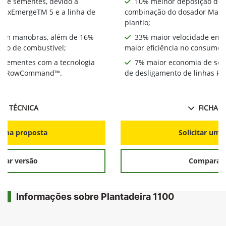
 de sementes, devido à
10% melhor deposição de 
MaxEmergeTM 5 e a linha de
combinação do dosador MaxE
plantio;
 em manobras, além de 16%
33% maior velocidade em 
umo de combustível;
maior eficiência no consumo 
 sementes com a tecnologia
7% maior economia de sem
has RowCommand™.
de desligamento de linhas
HA TÉCNICA
FICHA T
r uma proposta
Solicitar uma
rar versão
Comparar 
Informações sobre Plantadeira 1100