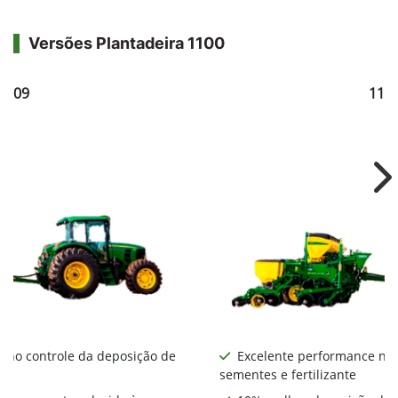
Versões Plantadeira 1100
1109
111
Ne
 no controle da deposição de
Excelente performance no 
sementes e fertilizante