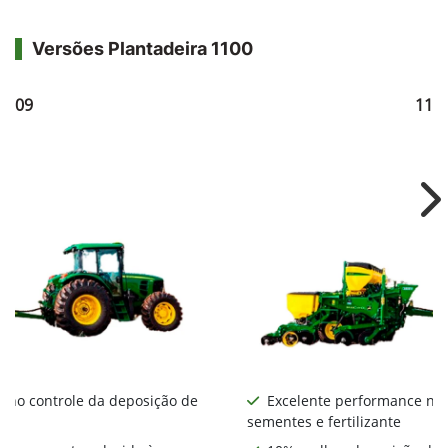
Versões Plantadeira 1100
1109
111
Ne
 no controle da deposição de
Excelente performance no 
sementes e fertilizante