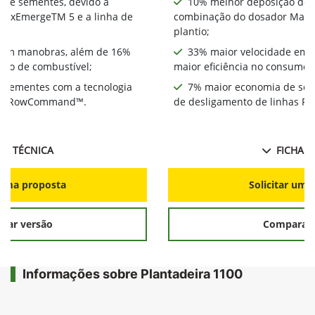
 de sementes, devido à
10% melhor deposição de 
MaxEmergeTM 5 e a linha de
combinação do dosador MaxE
plantio;
 em manobras, além de 16%
33% maior velocidade em 
umo de combustível;
maior eficiência no consumo 
 sementes com a tecnologia
7% maior economia de sem
has RowCommand™.
de desligamento de linhas
HA TÉCNICA
FICHA T
r uma proposta
Solicitar uma
rar versão
Comparar 
Informações sobre Plantadeira 1100