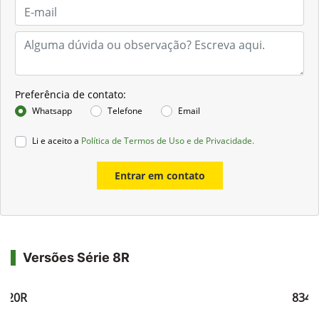
Preferência de contato:
Whatsapp
Telefone
Email
Li e aceito a
Política de Termos de Uso e de Privacidade.
Entrar em contato
Versões Série 8R
8320R
8345