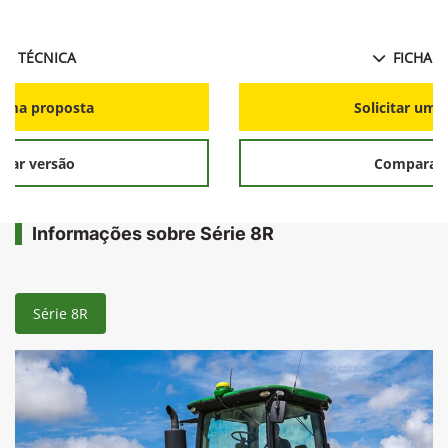
HA TÉCNICA
FICHA T
r uma proposta
Solicitar uma
rar versão
Comparar 
Informações sobre Série 8R
Série 8R