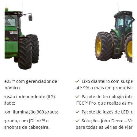
Ne
nte e23™ com gerenciador de
Eixo dianteiro com suspens
econômico;
até 9% a mais em produtivida
spensão independente (ILS),
Pacote de tecnologia integ
ividade;
iTEC™ Pro, que realiza as ma
D, com iluminação 360 graus;
Pacote de luzes de LED, co
integrada, com JDLink™ e
Soluções John Deere – Ver
s manobras de cabeceira.
para todas as Séries de Plant