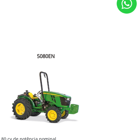
5080EN
80 cv de potência nominal