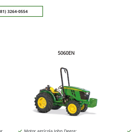
(81) 3264-0554
5060EN
or
Motor agrícola John Deere;