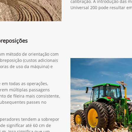
calibração. A introdução das 
Universal 200 pode resultar e
breposições
r um método de orientação com
obreposição (custos adicionais
horas de uso da máquina) e
e em todas as operações,
erem múltiplas passagens
o de fileira mais consistente,
subsequentes passes no
operadores tendem a sobrepor
de significar até 60 cm de
m. Isso significa que um