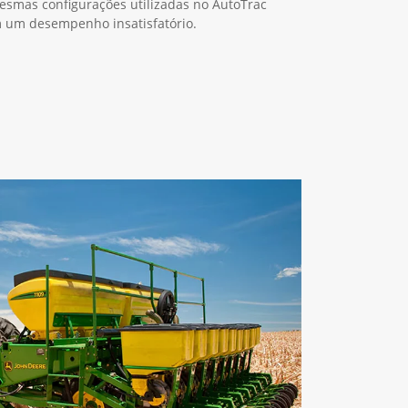
mesmas configurações utilizadas no AutoTrac
m um desempenho insatisfatório.