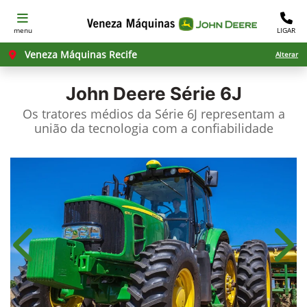
menu
LIGAR
Veneza Máquinas Recife
Alterar
John Deere
Série 6J
Os tratores médios da Série 6J representam a
união da tecnologia com a confiabilidade
Anterior
Próx