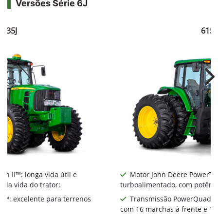
Versões Série 6J
6135J
6150
Ne
 II™: longa vida útil e
Motor John Deere PowerTech
 da vida do trator;
turboalimentado, com potênci
™: excelente para terrenos
Transmissão PowerQuad Pl
com 16 marchas à frente e 16