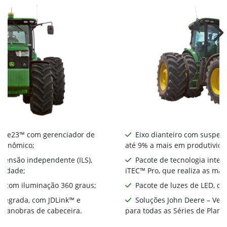
Ne
nte e23™ com gerenciador de
Eixo dianteiro com suspens
econômico;
até 9% a mais em produtivida
spensão independente (ILS),
Pacote de tecnologia integ
ividade;
iTEC™ Pro, que realiza as ma
D, com iluminação 360 graus;
Pacote de luzes de LED, co
integrada, com JDLink™ e
Soluções John Deere – Ver
s manobras de cabeceira.
para todas as Séries de Plant