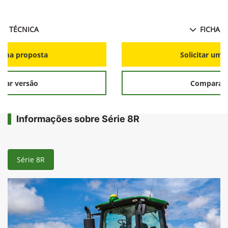
HA TÉCNICA
FICHA T
r uma proposta
Solicitar uma
rar versão
Comparar 
Informações sobre Série 8R
Série 8R