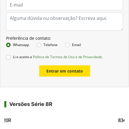
Preferência de contato:
Whatsapp
Telefone
Email
Li e aceito a
Política de Termos de Uso e de Privacidade.
Entrar em contato
Versões Série 8R
8320R
8345