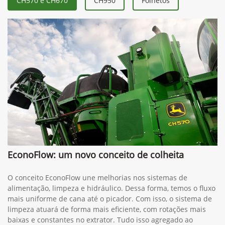
CH570 e CH670
CH950
Folhetos
EconoFlow: um novo conceito de colheita
O conceito EconoFlow une melhorias nos sistemas de
alimentação, limpeza e hidráulico. Dessa forma, temos o fluxo
mais uniforme de cana até o picador. Com isso, o sistema de
limpeza atuará de forma mais eficiente, com rotações mais
baixas e constantes no extrator. Tudo isso agregado ao