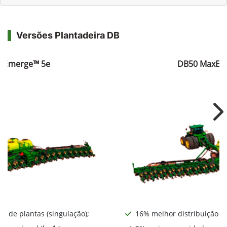
Versões Plantadeira DB
xEmerge™ 5e
DB50 MaxEm
Ne
o de plantas (singulação);
16% melhor distribuição de