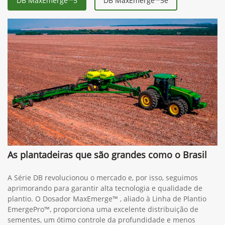
DB MaxEmerge™5
DB MaxEmerge™5e
As plantadeiras que são grandes como o Brasil
A Série DB revolucionou o mercado e, por isso, seguimos
aprimorando para garantir alta tecnologia e qualidade de
plantio. O Dosador MaxEmerge™ , aliado à Linha de Plantio
EmergePro™, proporciona uma excelente distribuição de
sementes, um ótimo controle da profundidade e menos