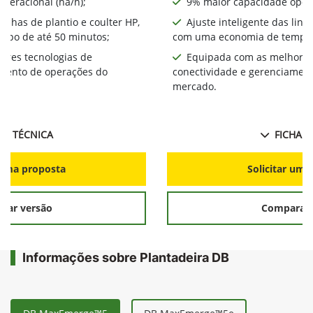
peracional (ha/h);
9% maior capacidade opera
linhas de plantio e coulter HP,
Ajuste inteligente das linh
mpo de até 50 minutos;
com uma economia de tempo 
ores tecnologias de
Equipada com as melhores
amento de operações do
conectividade e gerenciamen
mercado.
HA TÉCNICA
FICHA T
r uma proposta
Solicitar uma
rar versão
Comparar 
Informações sobre Plantadeira DB