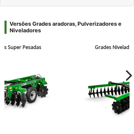
Versões Grades aradoras, Pulverizadores e
Niveladores
ras Super Pesadas
Grades Nivelador
Ne