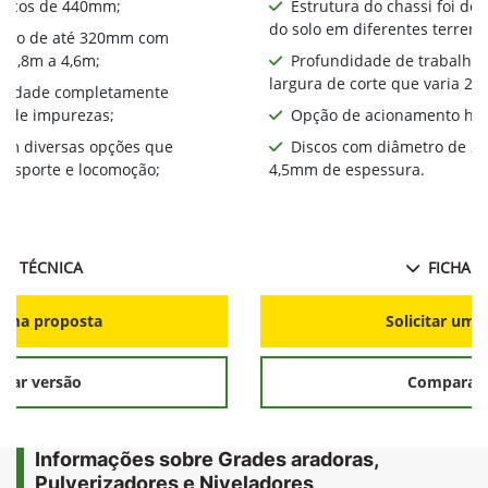
iscos de 440mm​;
Estrutura do chassi foi de
do solo em diferentes terreno
alho de até 320mm com
a 3,8m a 4,6m;
Profundidade de trabalho
largura de corte que varia 2,
bilidade completamente
a de impurezas;
Opção de acionamento hid
com diversas opções que
Discos com diâmetro de 2
ansporte e locomoção;
4,5mm de espessura.
HA TÉCNICA
FICHA T
r uma proposta
Solicitar uma
rar versão
Comparar 
Informações sobre Grades aradoras,
Pulverizadores e Niveladores