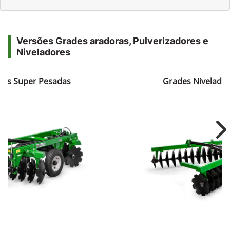
Versões Grades aradoras, Pulverizadores e
Niveladores
ras Super Pesadas
Grades Nivelador
Ne