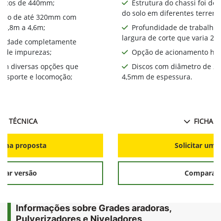
iscos de 440mm​;
Estrutura do chassi foi de
do solo em diferentes terreno
alho de até 320mm com
a 3,8m a 4,6m;
Profundidade de trabalho
largura de corte que varia 2,
bilidade completamente
a de impurezas;
Opção de acionamento hid
com diversas opções que
Discos com diâmetro de 2
ansporte e locomoção;
4,5mm de espessura.
HA TÉCNICA
FICHA T
r uma proposta
Solicitar uma
rar versão
Comparar 
Informações sobre Grades aradoras,
Pulverizadores e Niveladores