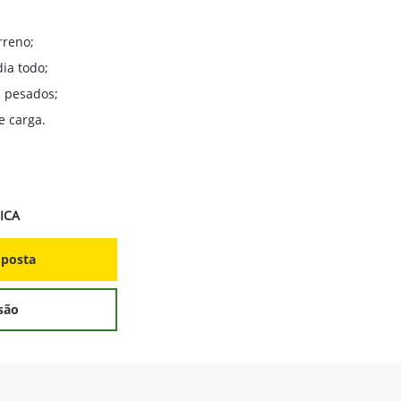
rreno;
ia todo;
 pesados;
e carga.
ICA
oposta
são