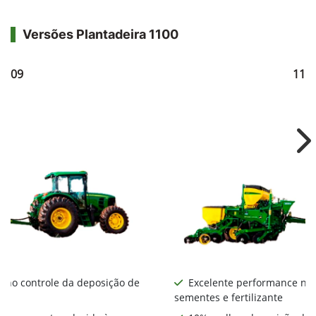
Versões Plantadeira 1100
1109
111
Ne
 no controle da deposição de
Excelente performance no 
sementes e fertilizante