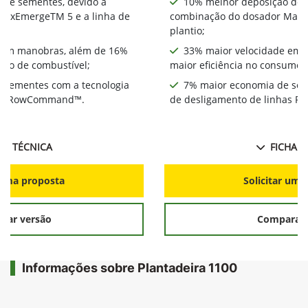
 de sementes, devido à
10% melhor deposição de 
MaxEmergeTM 5 e a linha de
combinação do dosador MaxE
plantio;
 em manobras, além de 16%
33% maior velocidade em 
umo de combustível;
maior eficiência no consumo 
 sementes com a tecnologia
7% maior economia de sem
has RowCommand™.
de desligamento de linhas
HA TÉCNICA
FICHA T
r uma proposta
Solicitar uma
rar versão
Comparar 
Informações sobre Plantadeira 1100