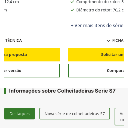
: 312,4 cm
Comprimento do rotor: 312
2 cm
Diâmetro do rotor: 76,2 cm
ie
+ Ver mais itens de série
HA TÉCNICA
FICHA T
r uma proposta
Solicitar uma
rar versão
Comparar 
Informações sobre Colheitadeiras Serie S7
Destaques
Nova série de colheitadeiras S7
Aum
colh