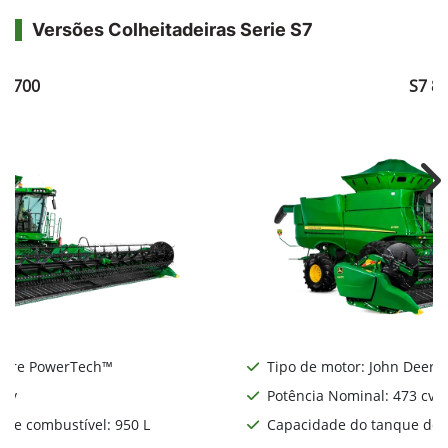
Versões Colheitadeiras Serie S7
7 700
S7 8
Ne
Deere PowerTech™
Tipo de motor: John Deere
 cv
Potência Nominal: 473 cv
de combustível: 950 L
Capacidade do tanque de c