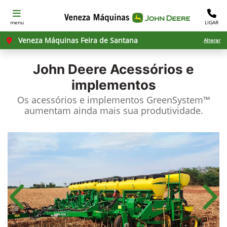
menu
LIGAR
Veneza Máquinas Feira de Santana
Alterar
John Deere
Acessórios e
implementos
Os acessórios e implementos GreenSystem™
aumentam ainda mais sua produtividade.​
Anterior
Próx