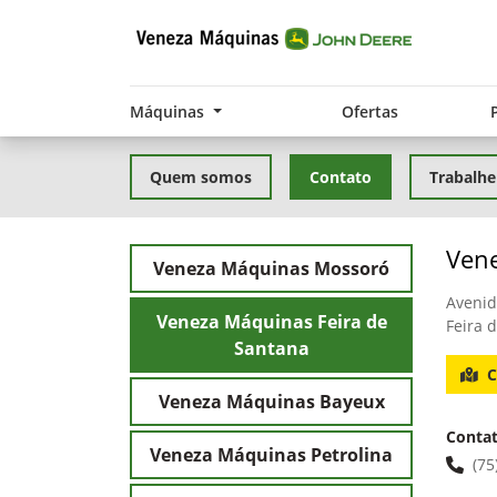
Máquinas
Ofertas
Quem somos
Contato
Trabalhe
Vene
Veneza Máquinas Mossoró
Avenid
Veneza Máquinas Feira de
Feira 
Santana
C
Veneza Máquinas Bayeux
Conta
Veneza Máquinas Petrolina
(75