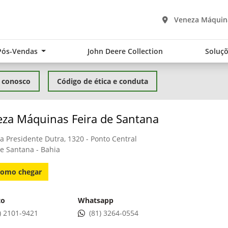
Veneza Máquina
Pós-Vendas
John Deere Collection
Soluçõ
 conosco
Código de ética e conduta
za Máquinas Feira de Santana
a Presidente Dutra, 1320 - Ponto Central
de Santana - Bahia
omo chegar
to
Whatsapp
) 2101-9421
(81) 3264-0554