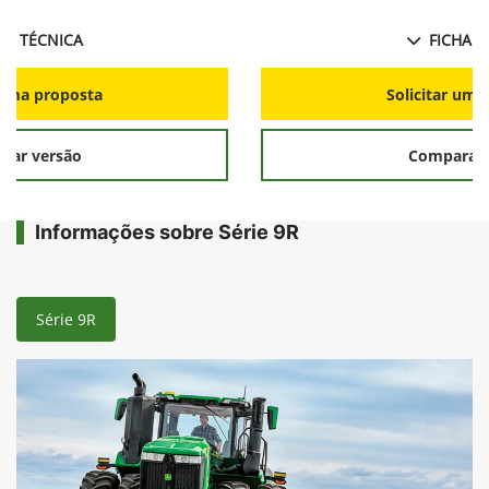
HA TÉCNICA
FICHA T
r uma proposta
Solicitar uma
rar versão
Comparar 
Informações sobre Série 9R
Série 9R