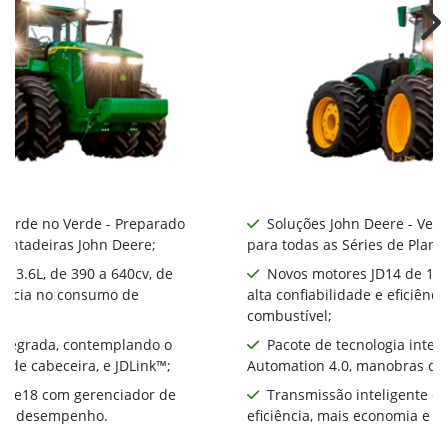
Ne
 Verde no Verde - Preparado
Soluções John Deere - Ver
lantadeiras John Deere;
para todas as Séries de Plant
 13.6L, de 390 a 640cv, de
Novos motores JD14 de 13.6
ciência no consumo de
alta confiabilidade e eficiên
combustível;
integrada, contemplando o
Pacote de tecnologia inte
 de cabeceira, e JDLink™;
Automation 4.0, manobras de 
te e18 com gerenciador de
Transmissão inteligente e
ia e desempenho.
eficiência, mais economia e 