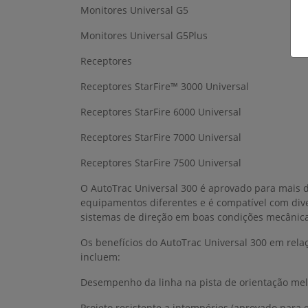
Monitores Universal G5
Monitores Universal G5Plus
Receptores
Receptores StarFire™ 3000 Universal
Receptores StarFire 6000 Universal
Receptores StarFire 7000 Universal
Receptores StarFire 7500 Universal
O AutoTrac Universal 300 é aprovado para mais 
equipamentos diferentes e é compatível com dive
sistemas de direção em boas condições mecânica
Os benefícios do AutoTrac Universal 300 em rela
incluem:
Desempenho da linha na pista de orientação me
Projeto resistente a intempéries (aprovado para 