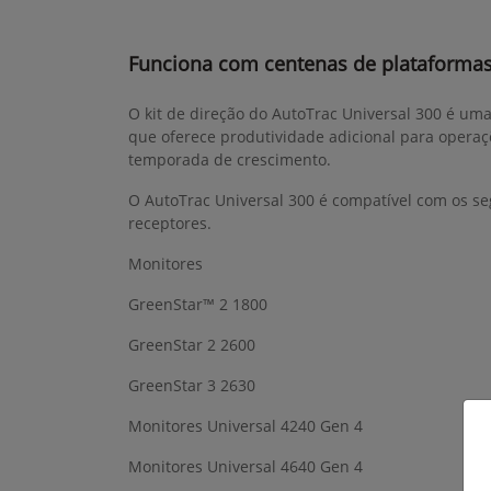
Funciona com centenas de plataforma
O kit de direção do AutoTrac Universal 300 é um
que oferece produtividade adicional para operaç
temporada de crescimento.
O AutoTrac Universal 300 é compatível com os se
receptores.
Monitores
GreenStar™ 2 1800
GreenStar 2 2600
GreenStar 3 2630
Monitores Universal 4240 Gen 4
Monitores Universal 4640 Gen 4