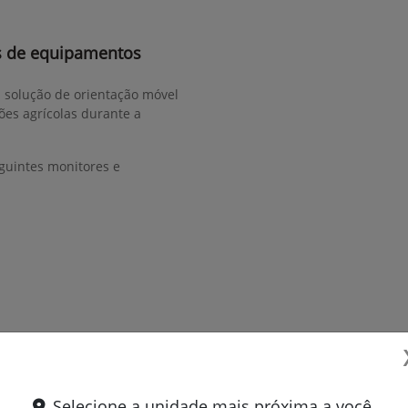
s de equipamentos
a solução de orientação móvel
ões agrícolas durante a
guintes monitores e
Selecione a unidade mais próxima a você.