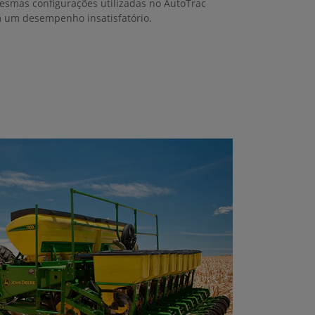
mesmas configurações utilizadas no AutoTrac
m um desempenho insatisfatório.