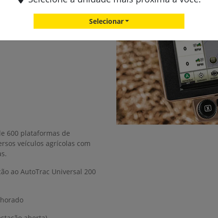
Selecionar
de 600 plataformas de
rsos veículos agrícolas com
s.
ção ao AutoTrac Universal 200
lhorado
estação aberta)