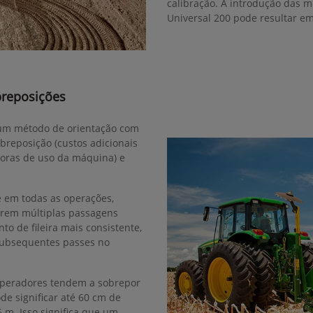
calibração. A introdução das 
Universal 200 pode resultar e
breposições
r um método de orientação com
obreposição (custos adicionais
horas de uso da máquina) e
e em todas as operações,
erem múltiplas passagens
o de fileira mais consistente,
subsequentes passes no
operadores tendem a sobrepor
de significar até 60 cm de
m. Isso significa que um