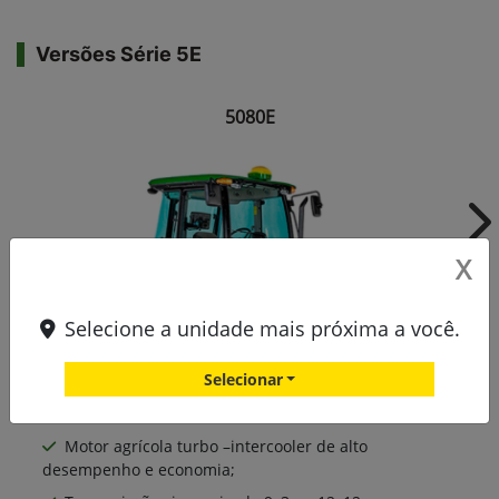
Versões Série 5E
5080E
Ne
X
Selecione a unidade mais próxima a você.
Selecionar
Motor agrícola turbo –intercooler de alto
desempenho e economia;