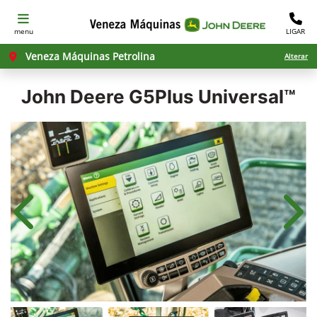
menu
LIGAR
Veneza Máquinas Petrolina
Alterar
John Deere
G5Plus Universal™
Anterior
Próx