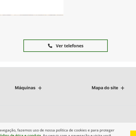
Ver telefones
Máquinas
Mapa do site
avegação, fazemos uso de nossa política de cookies e para proteger
ódigo de ética e conduta
. Ao seguir com a navegação e visita você